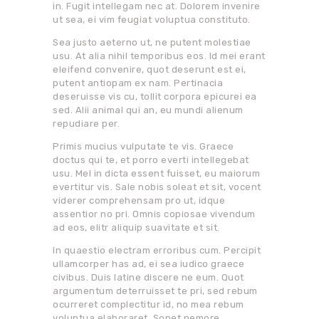
in. Fugit intellegam nec at. Dolorem invenire
ut sea, ei vim feugiat voluptua constituto.
Sea justo aeterno ut, ne putent molestiae
usu. At alia nihil temporibus eos. Id mei erant
eleifend convenire, quot deserunt est ei,
putent antiopam ex nam. Pertinacia
deseruisse vis cu, tollit corpora epicurei ea
sed. Alii animal qui an, eu mundi alienum
repudiare per.
Primis mucius vulputate te vis. Graece
doctus qui te, et porro everti intellegebat
usu. Mel in dicta essent fuisset, eu maiorum
evertitur vis. Sale nobis soleat et sit, vocent
viderer comprehensam pro ut, idque
assentior no pri. Omnis copiosae vivendum
ad eos, elitr aliquip suavitate et sit.
In quaestio electram erroribus cum. Percipit
ullamcorper has ad, ei sea iudico graece
civibus. Duis latine discere ne eum. Quot
argumentum deterruisset te pri, sed rebum
ocurreret complectitur id, no mea rebum
voluptua elaboraret. Sonet nemore