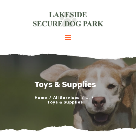
HOME
PRICES
GALLERY
BOOK NOW
FAQS
Toys & Supplies
CONTACT
Home
All Services
...
Toys & Supplies